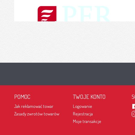
POMOC
TWOJE KONTO
S
Jak reklamować towar
Logowanie
Zasady zwrotów towarów
Rejestracja
Moje transakcje