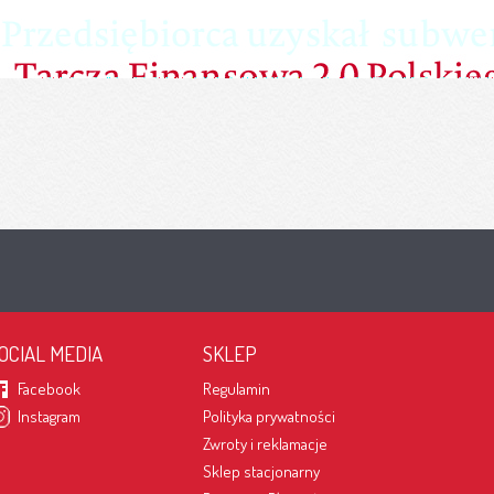
OCIAL MEDIA
SKLEP
Facebook
Regulamin
Instagram
Polityka prywatności
Zwroty i reklamacje
Sklep stacjonarny