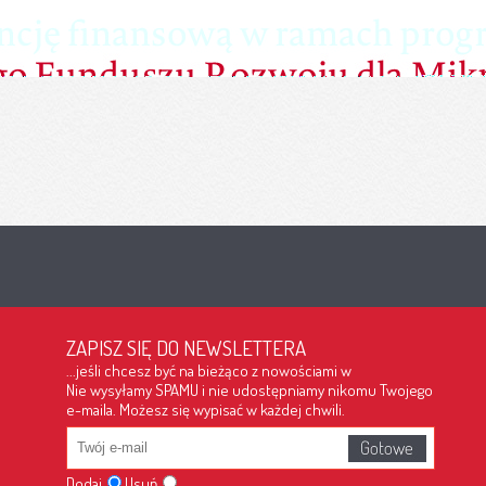
ZAPISZ SIĘ DO NEWSLETTERA
...jeśli chcesz być na bieżąco z nowościami w
Nie wysyłamy SPAMU i nie udostępniamy nikomu Twojego
e-maila. Możesz się wypisać w każdej chwili.
Dodaj
Usuń