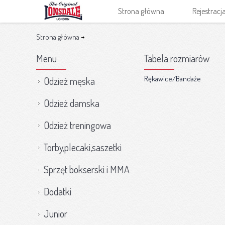
Strona główna
Rejestracj
Nasze marki
O nas
Strona główna
Menu
Tabela rozmiarów
Rękawice/Bandaże
Odzież męska
Odzież damska
Odzież treningowa
Torby,plecaki,saszetki
Sprzęt bokserski i MMA
Dodatki
Junior