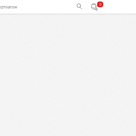
0
rozmiarow