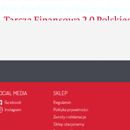
OCIAL MEDIA
SKLEP
Facebook
Regulamin
Instagram
Polityka prywatności
Zwroty i reklamacje
Sklep stacjonarny