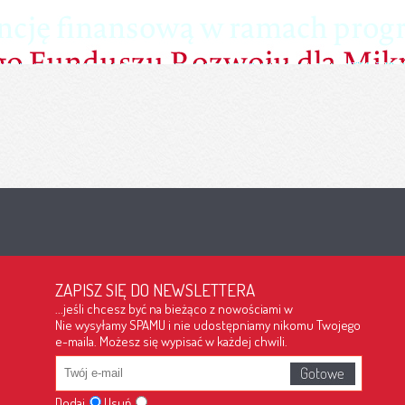
ZAPISZ SIĘ DO NEWSLETTERA
...jeśli chcesz być na bieżąco z nowościami w
Nie wysyłamy SPAMU i nie udostępniamy nikomu Twojego
e-maila. Możesz się wypisać w każdej chwili.
Dodaj
Usuń