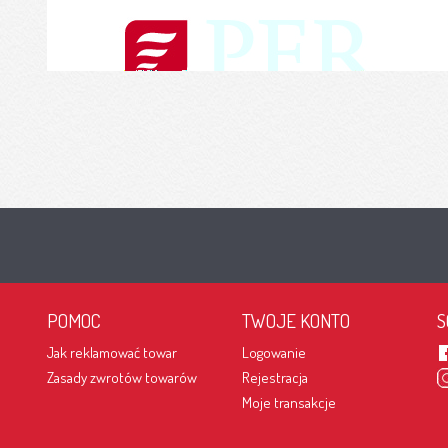
POMOC
TWOJE KONTO
S
Jak reklamować towar
Logowanie
Zasady zwrotów towarów
Rejestracja
Moje transakcje