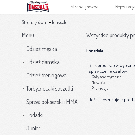
Strona główna
Rejestracj
Nasze marki
O nas
Strona główna
lonsdale
Menu
Wszystkie produkty p
Odzież męska
Lonsdale
Odzież damska
Brak produktu w wybranej 
sprawdzenie działów:
Odzież treningowa
-
Cały asortyment
-
Nowości
Torby,plecaki,saszetki
-
Promocje
Jeżeli poszukujesz produ
Sprzęt bokserski i MMA
Dodatki
Junior